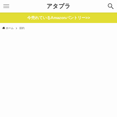
アタプラ
今売れているAmazonパントリー>>
ホーム
節約