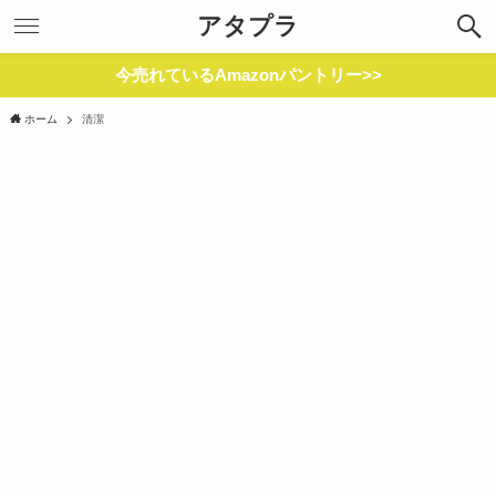
アタプラ
今売れているAmazonパントリー>>
ホーム
清潔