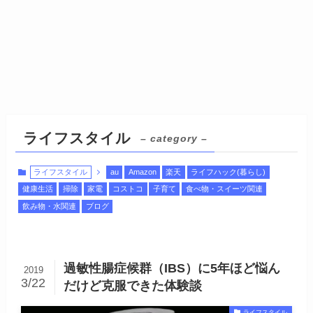
ライフスタイル
– category –
ライフスタイル
au
Amazon
楽天
ライフハック(暮らし)
健康生活
掃除
家電
コストコ
子育て
食べ物・スイーツ関連
飲み物・水関連
ブログ
過敏性腸症候群（IBS）に5年ほど悩ん
2019
3/22
だけど克服できた体験談
ライフスタイル