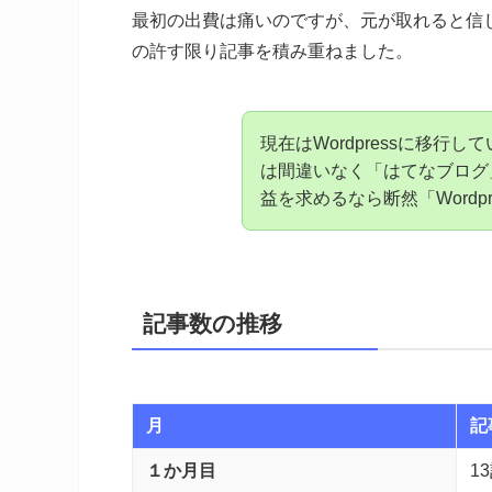
最初の出費は痛いのですが、元が取れると信じ
の許す限り記事を積み重ねました。
現在はWordpressに移
は間違いなく「はてなブログ
益を求めるなら断然「Wordp
記事数の推移
月
記
１か月目
1