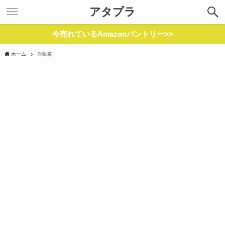
アタプラ
今売れているAmazonパントリー>>
ホーム
自動車