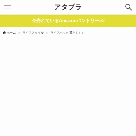
アタプラ
今売れているAmazonパントリー>>
ホーム
ライフスタイル
ライフハック(暮らし)