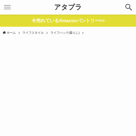
アタプラ
今売れているAmazonパントリー>>
ホーム
ライフスタイル
ライフハック(暮らし)