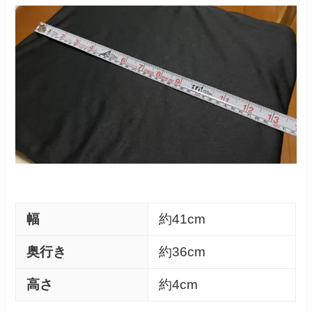
幅
約41cm
奥行き
約36cm
高さ
約4cm