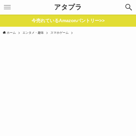
アタプラ
今売れているAmazonパントリー>>
ホーム
エンタメ・趣味
スマホゲーム